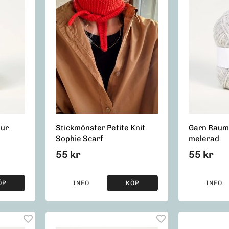
tur
Stickmönster Petite Knit
Garn Raum
Sophie Scarf
melerad
55 kr
55 kr
ÖP
INFO
KÖP
INFO