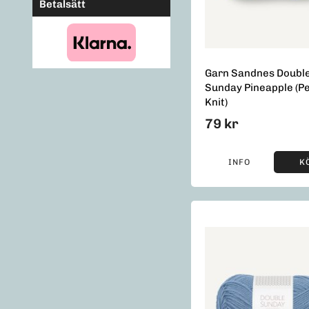
Betalsätt
Garn Sandnes Doubl
Sunday Pineapple (Pe
Knit)
79 kr
INFO
K