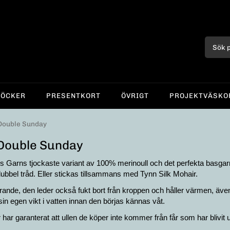
BÖCKER
PRESENTKORT
ÖVRIGT
PROJEKTVÄSKO
Double Sunday
Double Sunday
Garns tjockaste variant av 100% merinoull och det perfekta basgar
ubbel tråd. Eller stickas tillsammans med Tynn Silk Mohair.
erande, den leder också fukt bort från kroppen och håller värmen, även 
sin egen vikt i vatten innan den börjas kännas våt.
ar garanterat att ullen de köper inte kommer från får som har blivit u