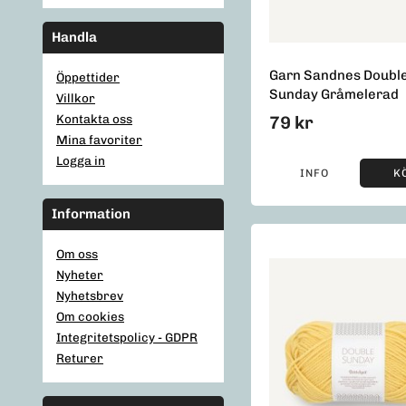
Handla
Garn Sandnes Doubl
Öppettider
Sunday Gråmelerad
Villkor
Kontakta oss
79 kr
Mina favoriter
Logga in
INFO
K
Information
Om oss
Nyheter
Nyhetsbrev
Om cookies
Integritetspolicy - GDPR
Returer