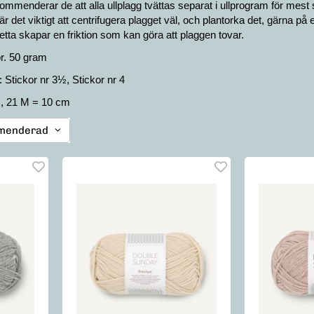
kommenderar de att alla ullplagg tvättas separat i ullprogram för me
 det viktigt att centrifugera plagget väl, och plantorka det, gärna på
etta skapar en friktion som kan göra att plaggen tovar.
r. 50 gram
Stickor nr 3½, Stickor nr 4
m, 21 M = 10 cm