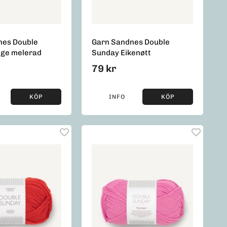
nes Double
Garn Sandnes Double
ige melerad
Sunday Eikenøtt
79 kr
KÖP
INFO
KÖP