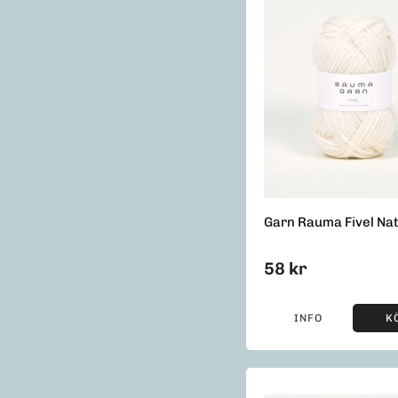
Garn Rauma Fivel Na
58 kr
INFO
K