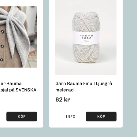
ter Rauma
Garn Rauma Finull Ljusgrå
sjal på SVENSKA
melerad
62 kr
KÖP
INFO
KÖP