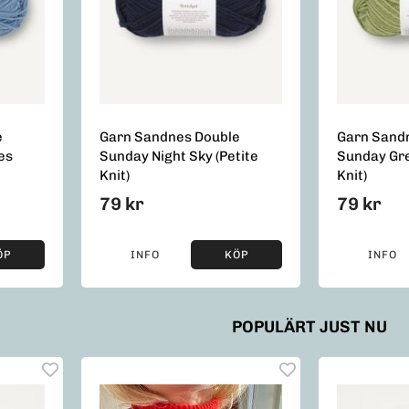
e
Garn Sandnes Double
Garn Sand
es
Sunday Night Sky (Petite
Sunday Gre
Knit)
Knit)
79 kr
79 kr
ÖP
INFO
KÖP
INFO
POPULÄRT JUST NU