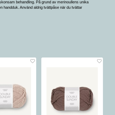
st skonsam behandling. På grund av merinoullens unika
 en handduk. Använd aldrig tvättpåse när du tvättar