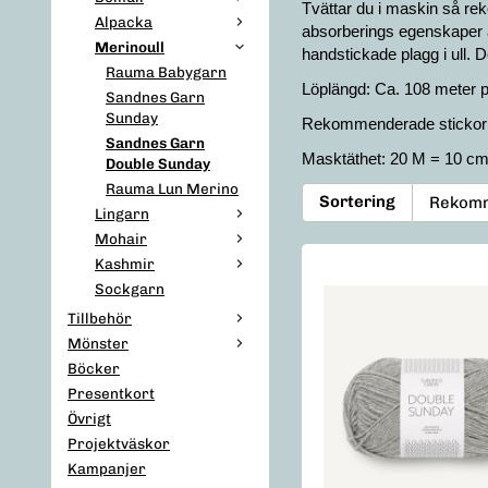
Tvättar du i maskin så re
Alpacka
absorberings egenskaper är
Merinoull
handstickade plagg i ull. D
Rauma Babygarn
Löplängd: Ca. 108 meter p
Sandnes Garn
Sunday
Rekommenderade stickor: 
Sandnes Garn
Masktäthet: 20 M = 10 c
Double Sunday
Rauma Lun Merino
Sortering
Lingarn
Mohair
Kashmir
Sockgarn
Tillbehör
Mönster
Böcker
Presentkort
Övrigt
Projektväskor
Kampanjer