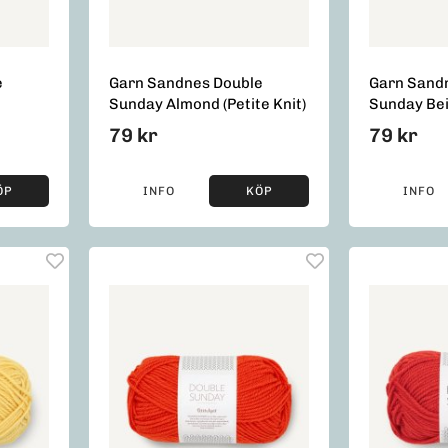
e
Garn Sandnes Double
Garn Sand
Sunday Almond (Petite Knit)
Sunday Be
79 kr
79 kr
ÖP
INFO
KÖP
INFO