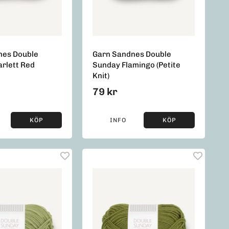
nes Double
Garn Sandnes Double
rlett Red
Sunday Flamingo (Petite
Knit)
79 kr
KÖP
INFO
KÖP