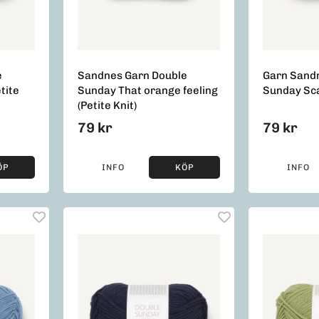
e
Sandnes Garn Double
Garn Sand
tite
Sunday That orange feeling
Sunday Sca
(Petite Knit)
79 kr
79 kr
ÖP
INFO
KÖP
INFO