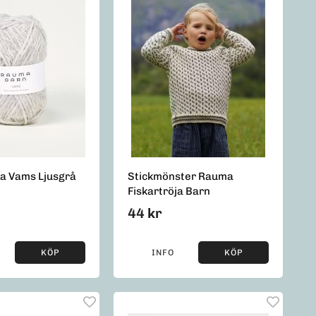
a Vams Ljusgrå
Stickmönster Rauma
Fiskartröja Barn
44 kr
KÖP
INFO
KÖP