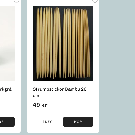
rkgrå
Strumpstickor Bambu 20
cm
49 kr
ÖP
INFO
KÖP