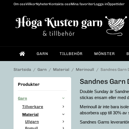
Om oss
Villkor
Nyheter
Kontakta oss
Mina favoriter
Logga in
Öppettider
GARN
TILLBEHÖR
MÖNSTER
Startsida
/
Garn
/
Material
/
Merinoull
/
Sandnes Garn 
Sandnes Garn 
Produkter
Double Sunday är Sandnes 
stickas ensam eller med d
Garn
Tillverkare
Merinoull är inte bara isol
absorbera upp till 30% av 
Material
Ullgarn
Sandnes Garns leverantör h
Bomull