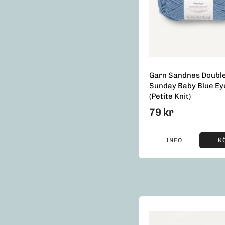
Garn Sandnes Doubl
Sunday Baby Blue Ey
(Petite Knit)
79 kr
INFO
K