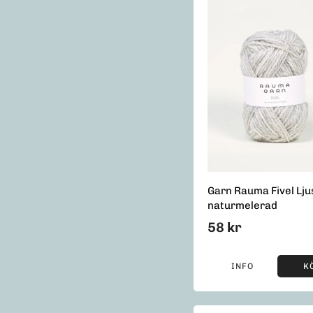
Garn Rauma Fivel Lju
naturmelerad
58 kr
INFO
K