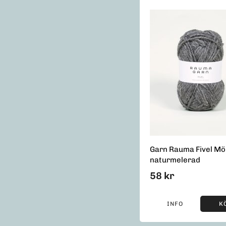
Garn Rauma Fivel Mö
naturmelerad
58 kr
INFO
K