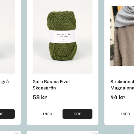
sgrå
Garn Rauma Fivel
Stickmöns
Skogsgrön
Magdalena
58 kr
44 kr
ÖP
INFO
KÖP
INFO