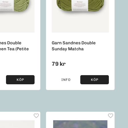
nes Double
Garn Sandnes Double
en Tea (Petite
Sunday Matcha
79 kr
KÖP
INFO
KÖP