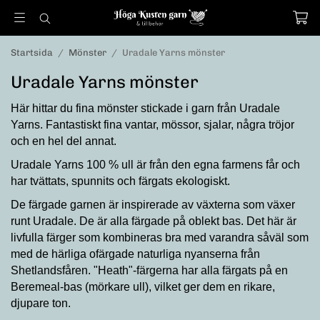
Startsida
/
Mönster
/
Uradale Yarns mönster
Uradale Yarns mönster
Här hittar du fina mönster stickade i garn från Uradale
Yarns. Fantastiskt fina vantar, mössor, sjalar, några tröjor
och en hel del annat.
Uradale Yarns 100 % ull är från den egna farmens får och
har tvättats, spunnits och färgats ekologiskt.
De färgade garnen är inspirerade av växterna som växer
runt Uradale. De är alla färgade på oblekt bas. Det här är
livfulla färger som kombineras bra med varandra såväl som
med de härliga ofärgade naturliga nyanserna från
Shetlandsfåren. "Heath"-färgerna har alla färgats på en
Beremeal-bas (mörkare ull), vilket ger dem en rikare,
djupare ton.