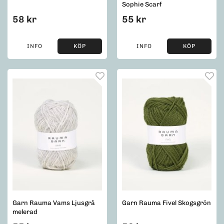
Sophie Scarf
58 kr
55 kr
INFO
KÖP
INFO
KÖP
Garn Rauma Vams Ljusgrå
Garn Rauma Fivel Skogsgrön
melerad