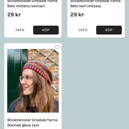
Stickmönster Uradale Yarns
Stickmönster Uradale Yarns
Seto mittens (vantar)
Seto tam (mössa)
29 kr
29 kr
INFO
KÖP
INFO
KÖP
Stickmönster Uradale Yarns
Stained glass tam