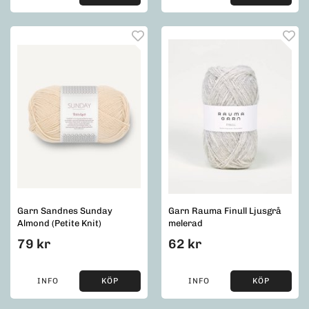
Garn Sandnes Sunday
Garn Rauma Finull Ljusgrå
Almond (Petite Knit)
melerad
79 kr
62 kr
INFO
KÖP
INFO
KÖP