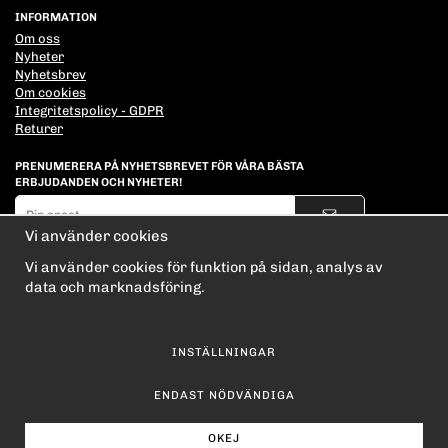
INFORMATION
Om oss
Nyheter
Nyhetsbrev
Om cookies
Integritetspolicy - GDPR
Returer
PRENUMERERA PÅ NYHETSBREVET FÖR VÅRA BÄSTA
ERBJUDANDEN OCH NYHETER!
E-
postadress
Vi använder cookies
De uppgifter du matar in kommer endast användas till våra nyhetsbrev.
Vi använder cookies för funktion på sidan, analys av
data och marknadsföring.
INSTÄLLNINGAR
ENDAST NÖDVÄNDIGA
OKEJ
Drift & produktion:
Wikinggruppen