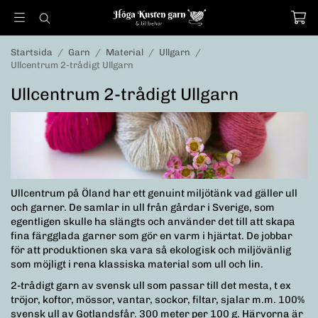
Startsida
/
Garn
/
Material
/
Ullgarn
/
Ullcentrum 2-trådigt Ullgarn
Ullcentrum 2-trådigt Ullgarn
Ullcentrum på Öland har ett genuint miljötänk vad gäller ull
och garner. De samlar in ull från gårdar i Sverige, som
egentligen skulle ha slängts och använder det till att skapa
fina färgglada garner som gör en varm i hjärtat. De jobbar
för att produktionen ska vara så ekologisk och miljövänlig
som möjligt i rena klassiska material som ull och lin.
2-trådigt garn av svensk ull som passar till det mesta, t ex
tröjor, koftor, mössor, vantar, sockor, filtar, sjalar m.m. 100%
svensk ull av Gotlandsfår. 300 meter per 100 g. Härvorna är