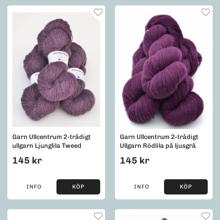
Garn Ullcentrum 2-trådigt
Garn Ullcentrum 2-trådigt
ullgarn Ljunglila Tweed
Ullgarn Rödlila på ljusgrå
145 kr
145 kr
INFO
KÖP
INFO
KÖP