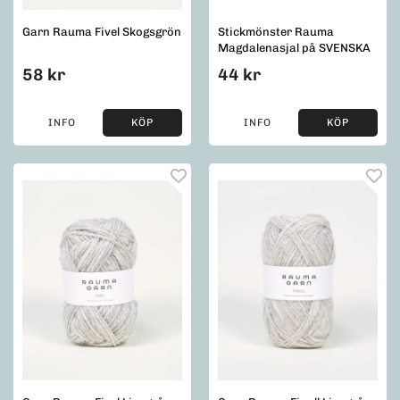
Garn Rauma Fivel Skogsgrön
Stickmönster Rauma
Magdalenasjal på SVENSKA
58 kr
44 kr
INFO
KÖP
INFO
KÖP