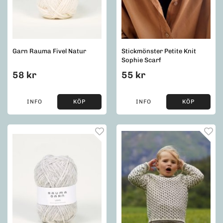
Garn Rauma Fivel Natur
Stickmönster Petite Knit
Sophie Scarf
58 kr
55 kr
INFO
KÖP
INFO
KÖP