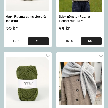
Garn Rauma Vams Ljusgrå
Stickmönster Rauma
melerad
Fiskartröja Barn
55 kr
44 kr
INFO
KÖP
INFO
KÖP