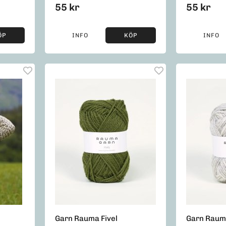
55 kr
55 kr
ÖP
INFO
KÖP
INFO
Garn Rauma Fivel
Garn Rauma