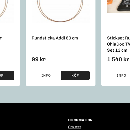
cm
Rundsticka Addi 60 cm
Stickset R
ChiaGoo T
Set 13 cm
99 kr
1 540 kr
ÖP
INFO
KÖP
INFO
INFORMATION
Om oss