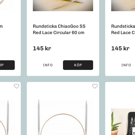
cm
Rundsticka ChiaoGoo SS
Rundstick
Red Lace Circular 60 cm
Red Lace C
145 kr
145 kr
ÖP
INFO
KÖP
INFO