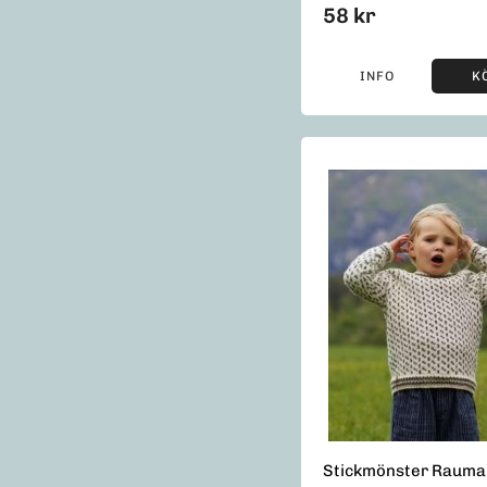
58 kr
INFO
K
Stickmönster Rauma