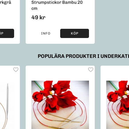
rkgrå
Strumpstickor Bambu 20
cm
49 kr
ÖP
INFO
KÖP
POPULÄRA PRODUKTER I UNDERKA