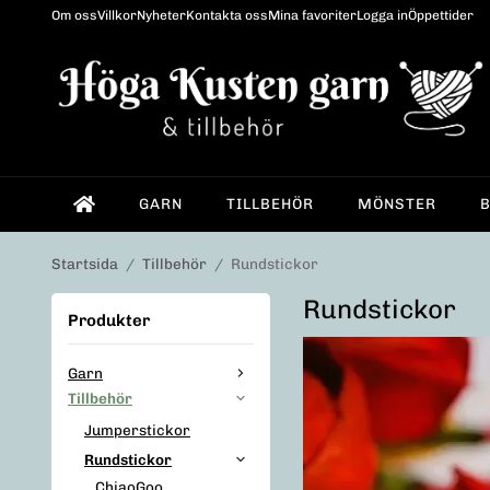
Om oss
Villkor
Nyheter
Kontakta oss
Mina favoriter
Logga in
Öppettider
GARN
TILLBEHÖR
MÖNSTER
Startsida
/
Tillbehör
/
Rundstickor
Rundstickor
Produkter
Garn
Tillbehör
Jumperstickor
Rundstickor
ChiaoGoo