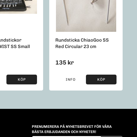
undstickor
Rundsticka ChiaoGoo SS
WIST SS Small
Red Circular 23 cm
135 kr
KÖP
INFO
KÖP
PRENUMERERA PÅ NYHETSBREVET FÖR VÅRA
BÄSTA ERBJUDANDEN OCH NYHETER!