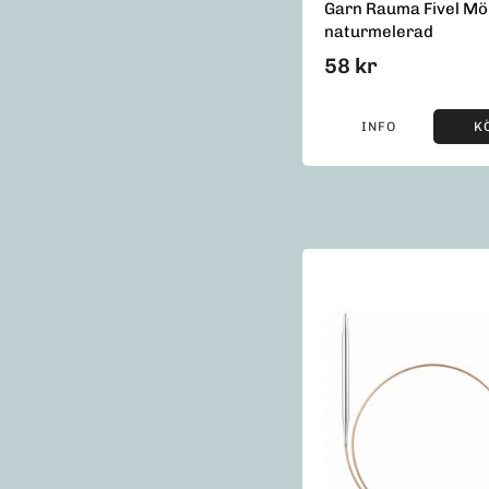
Garn Rauma Fivel Mö
naturmelerad
58 kr
INFO
K