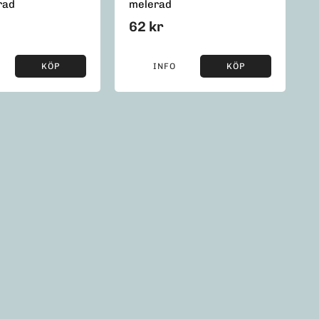
rad
melerad
62 kr
KÖP
INFO
KÖP