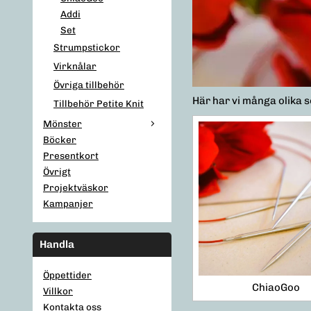
Addi
Set
Strumpstickor
Virknålar
Övriga tillbehör
Här har vi många olika 
Tillbehör Petite Knit
Mönster
Böcker
Presentkort
Övrigt
Projektväskor
Kampanjer
Handla
Öppettider
ChiaoGoo
Villkor
Kontakta oss