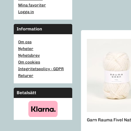
Mina favoriter
Logga in
Information
Om oss
Nyheter
Nyhetsbrev
Om cookies
Integritetspolicy - GDPR
Returer
Betalsätt
Garn Rauma Fivel Na