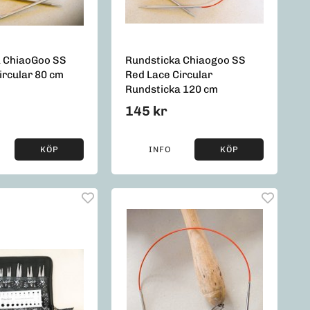
a ChiaoGoo SS
Rundsticka Chiaogoo SS
ircular 80 cm
Red Lace Circular
Rundsticka 120 cm
145 kr
KÖP
INFO
KÖP