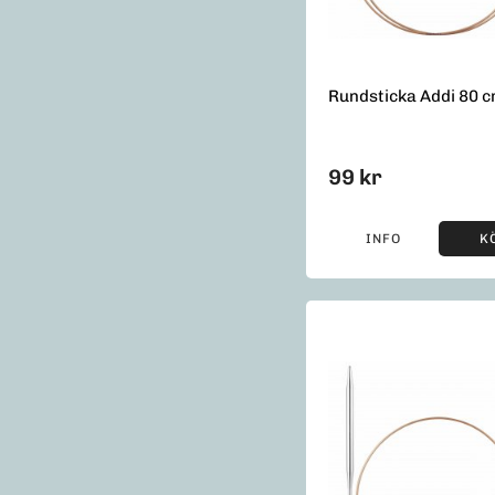
Rundsticka Addi 80 
99 kr
INFO
K