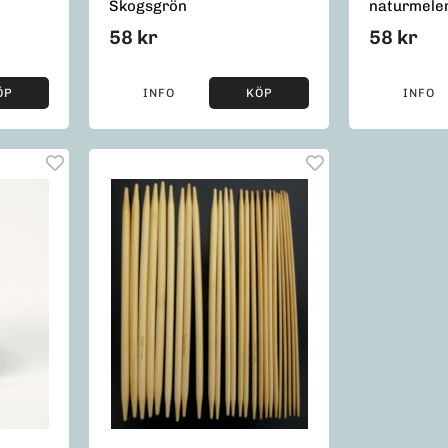
Skogsgrön
naturmele
58 kr
58 kr
ÖP
INFO
KÖP
INFO