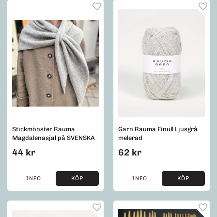
Stickmönster Rauma
Garn Rauma Finull Ljusgrå
Magdalenasjal på SVENSKA
melerad
44 kr
62 kr
INFO
KÖP
INFO
KÖP