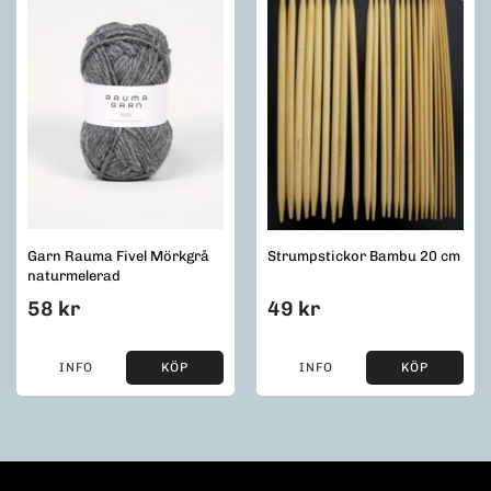
Garn Rauma Fivel Mörkgrå
Strumpstickor Bambu 20 cm
naturmelerad
58 kr
49 kr
INFO
KÖP
INFO
KÖP