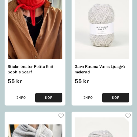
Stickmönster Petite Knit
Garn Rauma Vams Ljusgrå
Sophie Scarf
melerad
55 kr
55 kr
INFO
KÖP
INFO
KÖP