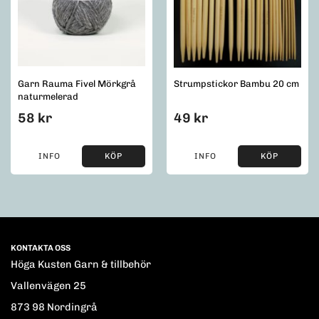
Garn Rauma Fivel Mörkgrå
Strumpstickor Bambu 20 cm
naturmelerad
58 kr
49 kr
INFO
KÖP
INFO
KÖP
KONTAKTA OSS
Höga Kusten Garn & tillbehör
Vallenvägen 25
873 98 Nordingrå