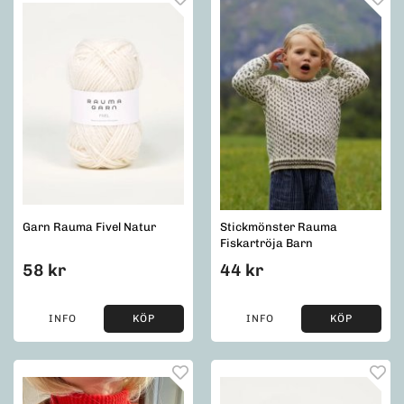
Garn Rauma Fivel Natur
Stickmönster Rauma
Fiskartröja Barn
58 kr
44 kr
INFO
KÖP
INFO
KÖP