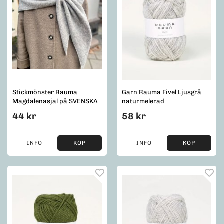
Stickmönster Rauma
Garn Rauma Fivel Ljusgrå
Magdalenasjal på SVENSKA
naturmelerad
44 kr
58 kr
INFO
KÖP
INFO
KÖP