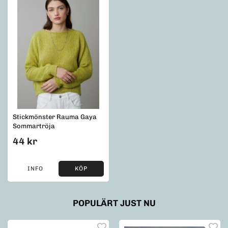
Stickmönster Rauma Gaya
Sommartröja
44 kr
INFO
KÖP
POPULÄRT JUST NU