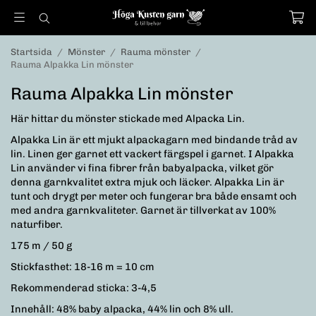
Startsida
/
Mönster
/
Rauma mönster
/
Rauma Alpakka Lin mönster
Rauma Alpakka Lin mönster
Här hittar du mönster stickade med Alpacka Lin.
Alpakka Lin är ett mjukt alpackagarn med bindande tråd av
lin. Linen ger garnet ett vackert färgspel i garnet. I Alpakka
Lin använder vi fina fibrer från babyalpacka, vilket gör
denna garnkvalitet extra mjuk och läcker. Alpakka Lin är
tunt och drygt per meter och fungerar bra både ensamt och
med andra garnkvaliteter. Garnet är tillverkat av 100%
naturfiber.
175 m / 50 g
Stickfasthet: 18-16 m = 10 cm
Rekommenderad sticka: 3-4,5
Innehåll: 48% baby alpacka, 44% lin och 8% ull.