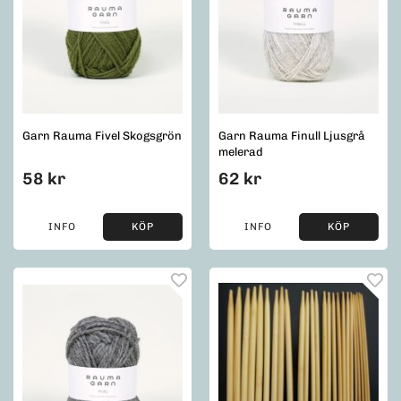
Garn Rauma Fivel Skogsgrön
Garn Rauma Finull Ljusgrå
melerad
58 kr
62 kr
INFO
KÖP
INFO
KÖP