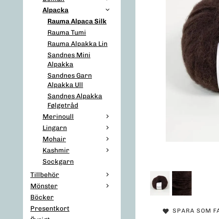
Alpacka
Rauma Alpaca Silk
Rauma Tumi
Rauma Alpakka Lin
Sandnes Mini
Alpakka
Sandnes Garn
Alpakka Ull
Sandnes Alpakka
Følgetråd
Merinoull
Lingarn
Mohair
Kashmir
Sockgarn
Tillbehör
Mönster
Böcker
Presentkort
SPARA SOM F