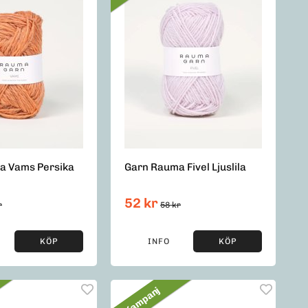
a Vams Persika
Garn Rauma Fivel Ljuslila
52 kr
r
58 kr
KÖP
INFO
KÖP
Kampanj