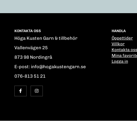
KONTAKTA OSS
HANDLA
Höga Kusten Garn & tillbehör
Öppettider
Villkor
Vallenvägen 25
Kontakta os
Mina favorit
873 98 Nordingrå
Logga in
E-post: info@hogakustengarn.se
076-813 51 21