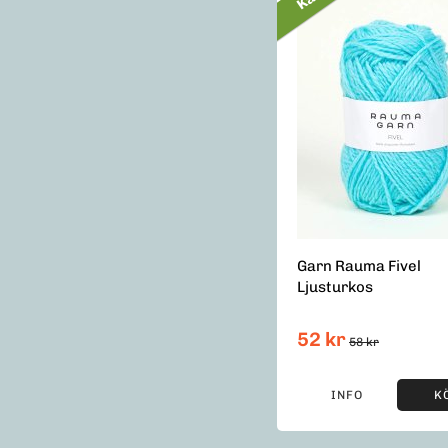
Garn Rauma Fivel
Ljusturkos
52 kr
58 kr
INFO
K