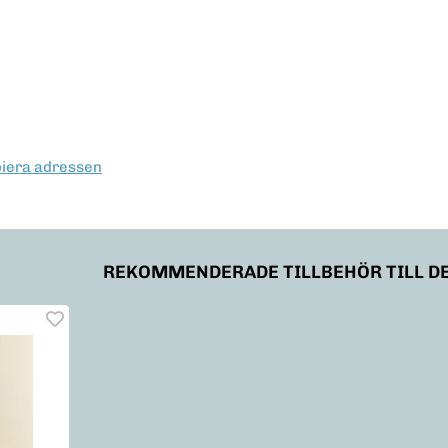
erest
piera adressen
REKOMMENDERADE TILLBEHÖR TILL D