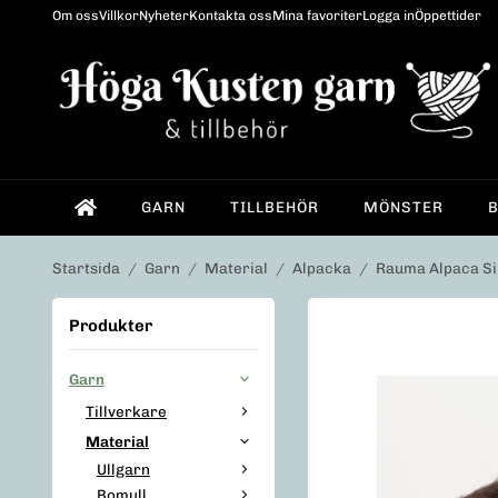
Om oss
Villkor
Nyheter
Kontakta oss
Mina favoriter
Logga in
Öppettider
GARN
TILLBEHÖR
MÖNSTER
Startsida
/
Garn
/
Material
/
Alpacka
/
Rauma Alpaca Si
Produkter
Garn
Tillverkare
Material
Ullgarn
Bomull