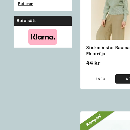
Returer
Betalsätt
Stickmönster Rauma
Elnatröja
44 kr
INFO
K
Kampanj