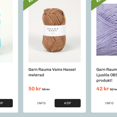
Garn Rauma Vams Hassel
Garn Raum
melerad
Ljuslila O
produkt!
50 kr
42 kr
55 kr
62 k
ÖP
INFO
KÖP
INFO