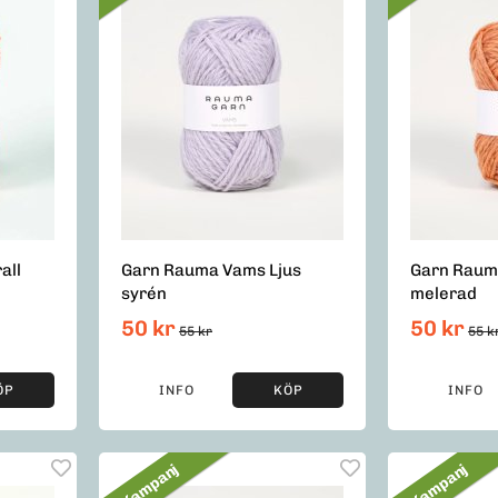
all
Garn Rauma Vams Ljus
Garn Raum
syrén
melerad
50 kr
50 kr
55 kr
55 k
ÖP
INFO
KÖP
INFO
Kampanj
Kampanj