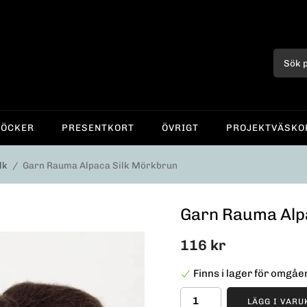
BÖCKER
PRESENTKORT
ÖVRIGT
PROJEKTVÄSKO
lk
/
Garn Rauma Alpaca Silk Mörkbrun
Garn Rauma Alp
116 kr
Finns i lager för omgå
LÄGG I VAR