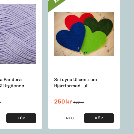
a Pandora
Sittdyna Ullcentrum
BS! Utgående
Hjärtformad i ull
250 kr
r
430 kr
KÖP
INFO
KÖP