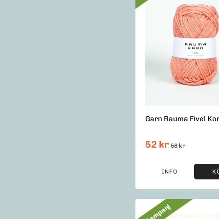
Garn Rauma Fivel Kor
52 kr
58 kr
INFO
K
Kampanj