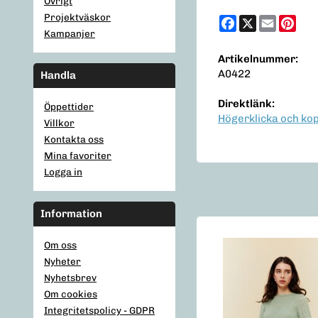
Övrigt
Projektväskor
Facebook
X
Email
Pint
Kampanjer
Artikelnummer:
A0422
Handla
Direktlänk:
Öppettider
Högerklicka och ko
Villkor
Kontakta oss
Mina favoriter
Logga in
Information
Om oss
Nyheter
Nyhetsbrev
Om cookies
Integritetspolicy - GDPR