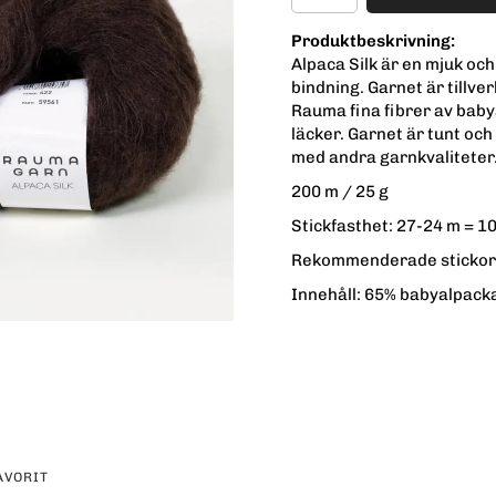
Produktbeskrivning:
Alpaca Silk är en mjuk oc
bindning. Garnet är tillve
Rauma fina fibrer av bab
läcker. Garnet är tunt oc
med andra garnkvaliteter
200 m / 25 g
Stickfasthet: 27-24 m = 1
Rekommenderade stickor
Innehåll: 65% babyalpacka
AVORIT