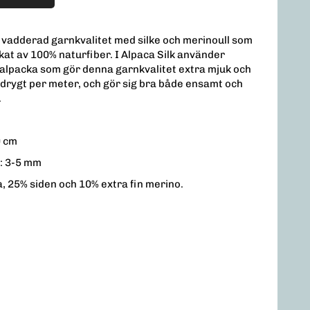
h vadderad garnkvalitet med silke och merinoull som
rkat av 100% naturfiber. I Alpaca Silk använder
yalpacka som gör denna garnkvalitet extra mjuk och
h drygt per meter, och gör sig bra både ensamt och
.
0 cm
: 3-5 mm
, 25% siden och 10% extra fin merino.