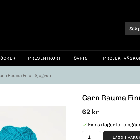
BÖCKER
PRESENTKORT
ÖVRIGT
PROJEKTVÄSKO
arn Rauma Finull Sjögrön
Garn Rauma Finu
62 kr
Finns i lager för omgå
LÄGG I VAR