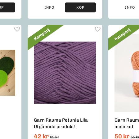
ÖP
INFO
KÖP
INFO
Kampanj
Kampanj
Garn Rauma Petunia Lila
Garn Raum
Utgående produkt!
melerad
42 kr
50 kr
62 kr
55 k