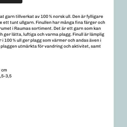
dat garn tillverkat av 100 % norsk ull. Den är fylligare
 ett tunt ullgarn. Finullen har många fina färger och
rumet i Raumas sortiment. Det är ett garn som kan
 ger lätta, luftiga och varma plagg. Finull är lämplig
r i 100 % ull ger plagg som värmer och andas även i
ör plaggen utmärkta för vandring och aktivitet, samt
0 cm
,5-3,5