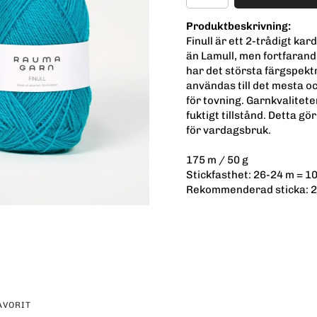
Produktbeskrivning:
Finull är ett 2-trådigt kar
än Lamull, men fortfarande
har det största färgspekt
användas till det mesta och
för tovning. Garnkvalitete
fuktigt tillstånd. Detta g
för vardagsbruk.
175 m / 50 g
Stickfasthet: 26-24 m = 1
Rekommenderad sticka: 2
AVORIT