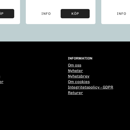
ÖP
INFO
KÖP
INFO
INFORMATION
Om oss
Nyheter
s
Nyhetsbrev
er
Om cookies
Integritetspolicy - GDPR
Returer