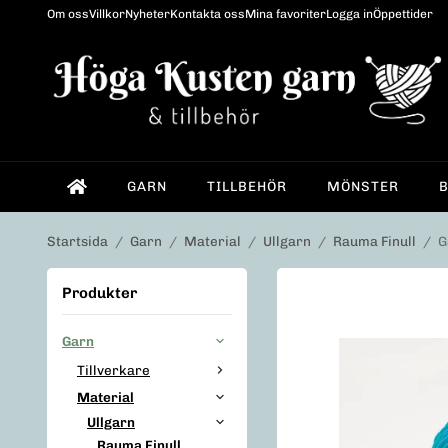
Om oss
Villkor
Nyheter
Kontakta oss
Mina favoriter
Logga in
Öppettider
GARN
TILLBEHÖR
MÖNSTER
Startsida
/
Garn
/
Material
/
Ullgarn
/
Rauma Finull
/
G
Produkter
Garn
Tillverkare
Material
Ullgarn
Rauma Finull