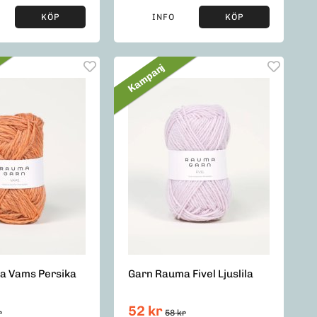
KÖP
INFO
KÖP
Kampanj
a Vams Persika
Garn Rauma Fivel Ljuslila
52 kr
r
58 kr