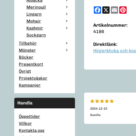
Merinoull
Facebook
X
Email
Pint
Lingarn
Mohair
Artikelnummer:
Kashmir
4186
Sockgarn
Tillbehör
Direktlänk:
Mönster
Högerklicka och ko
Böcker
Presentkort
Övrigt
Projektväskor
Kampanjer
Handla
2024-12-10
Gunilla
Öppettider
Villkor
Kontakta oss