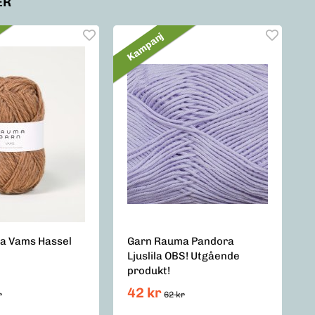
ER
Kampanj
a Vams Hassel
Garn Rauma Pandora
Ljuslila OBS! Utgående
produkt!
42 kr
r
62 kr