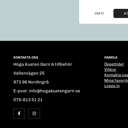
INFO
K
KONTAKTA OSS
HANDLA
Höga Kusten Garn & tillbehör
Öppettider
Villkor
Vallenvägen 25
Kontakta os
Mina favorit
873 98 Nordingrå
Logga in
E-post: info@hogakustengarn.se
076-813 51 21