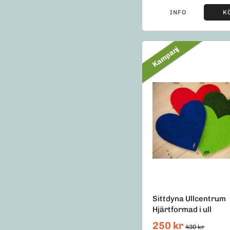
INFO
K
Kampanj
Sittdyna Ullcentrum
Hjärtformad i ull
250 kr
430 kr