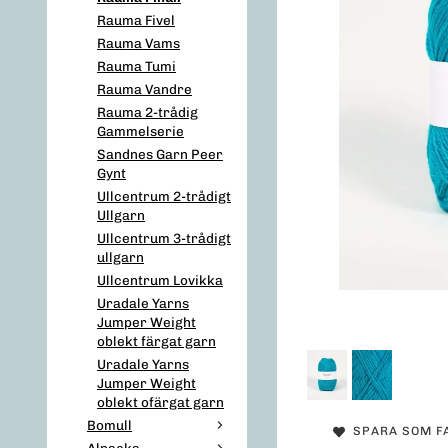
Rauma Fivel
Rauma Vams
Rauma Tumi
Rauma Vandre
Rauma 2-trådig
Gammelserie
Sandnes Garn Peer
Gynt
Ullcentrum 2-trådigt
Ullgarn
Ullcentrum 3-trådigt
ullgarn
Ullcentrum Lovikka
Uradale Yarns
Jumper Weight
oblekt färgat garn
Uradale Yarns
Jumper Weight
oblekt ofärgat garn
Bomull
SPARA SOM F
Alpacka