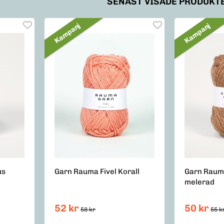
SENAST VISADE PRODUKT
Kampanj
Kampanj
us
Garn Rauma Fivel Korall
Garn Raum
melerad
52 kr
50 kr
58 kr
55 k