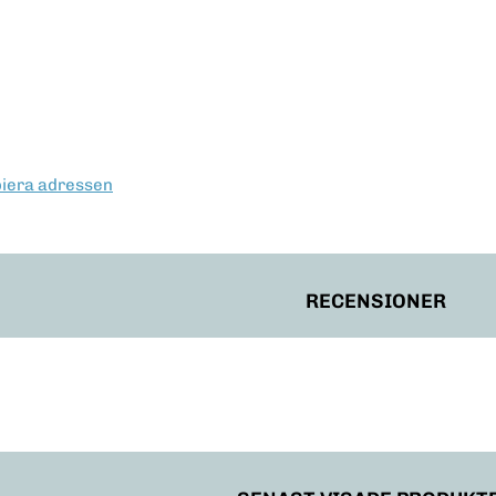
erest
piera adressen
RECENSIONER