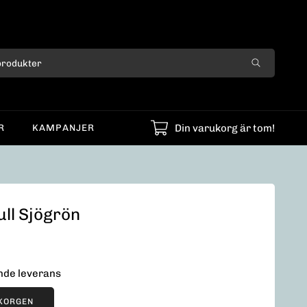
Din varukorg är tom!
R
KAMPANJER
ll Sjögrön
ende leverans
UKORGEN