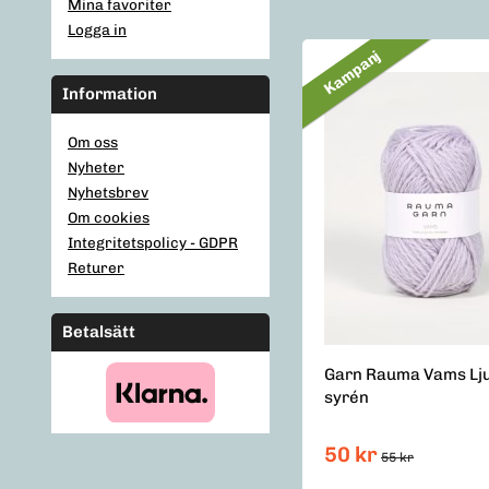
Mina favoriter
Logga in
Kampanj
Information
Om oss
Nyheter
Nyhetsbrev
Om cookies
Integritetspolicy - GDPR
Returer
Betalsätt
Garn Rauma Vams Lj
syrén
50 kr
55 kr