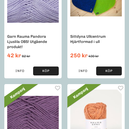
Garn Rauma Pandora
Sittdyna Ullcentrum
Ljuslila OBS! Utgående
Hjärtformad i ull
produkt!
42 kr
250 kr
62 kr
430 kr
INFO
KÖP
INFO
KÖP
Kampanj
Kampanj