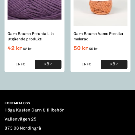
Garn Rauma Petunia Lila
Garn Rauma Vams Persika
Utgående produkt!
melerad
42 kr
50 kr
62 kr
55 kr
INFO
KÖP
INFO
KÖP
KONTAKTA OSS
Höga Kusten Garn & tillbehör
Vallenvägen 25
873 98 Nordingrå