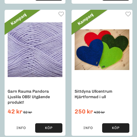
Kampanj
Kampanj
Garn Rauma Pandora
Sittdyna Ullcentrum
Ljuslila OBS! Utgående
Hjärtformad i ull
produkt!
42 kr
250 kr
62 kr
430 kr
INFO
KÖP
INFO
KÖP