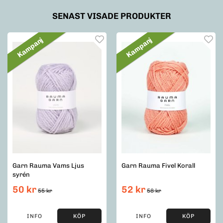
SENAST VISADE PRODUKTER
Kampanj
Kampanj
Garn Rauma Vams Ljus
Garn Rauma Fivel Korall
syrén
50 kr
52 kr
55 kr
58 kr
INFO
KÖP
INFO
KÖP