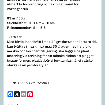
utmärkta för vandring och aktivitet, samt för
vardagsbruk.
83 m / 50 g
Stickfasthet: 16-14 m = 10 cm
Rekommenderad st: 5-6
Tvättråd:
Med fördel handtvätt i max 40 grader under kortare tid,
kan tvättas i maskin på max 30 grader med halvfylld
maskin och kort centrifugering, ska läggas på plant
underlag vid torkning för att minska risken att plagget
tappar formen, plagget bör ej torktumlas, tål ej vätskor
starkare än perkloretylen.
SPARA SOM FAVORIT
Facebook
X
Email
Pinterest