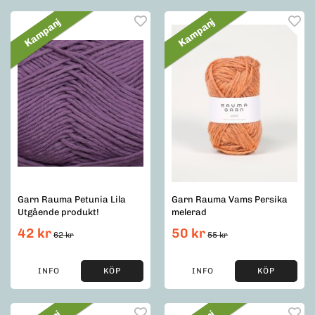
Kampanj
Kampanj
Garn Rauma Petunia Lila
Garn Rauma Vams Persika
Utgående produkt!
melerad
42 kr
50 kr
62 kr
55 kr
INFO
KÖP
INFO
KÖP