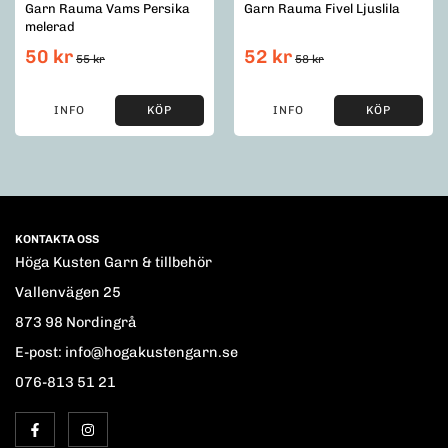
Garn Rauma Vams Persika
Garn Rauma Fivel Ljuslila
melerad
50 kr
52 kr
55 kr
58 kr
INFO
KÖP
INFO
KÖP
KONTAKTA OSS
Höga Kusten Garn & tillbehör
Vallenvägen 25
873 98 Nordingrå
E-post: info@hogakustengarn.se
076-813 51 21