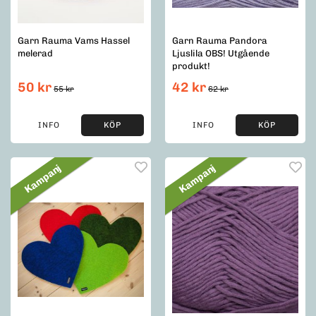
Garn Rauma Vams Hassel
Garn Rauma Pandora
melerad
Ljuslila OBS! Utgående
produkt!
50 kr
42 kr
55 kr
62 kr
INFO
KÖP
INFO
KÖP
Kampanj
Kampanj