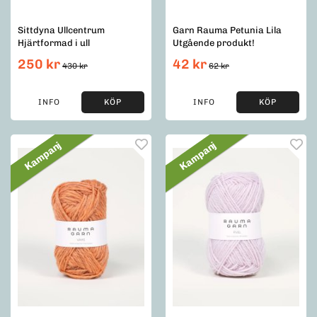
Sittdyna Ullcentrum
Garn Rauma Petunia Lila
Hjärtformad i ull
Utgående produkt!
250 kr
42 kr
430 kr
62 kr
INFO
KÖP
INFO
KÖP
Kampanj
Kampanj