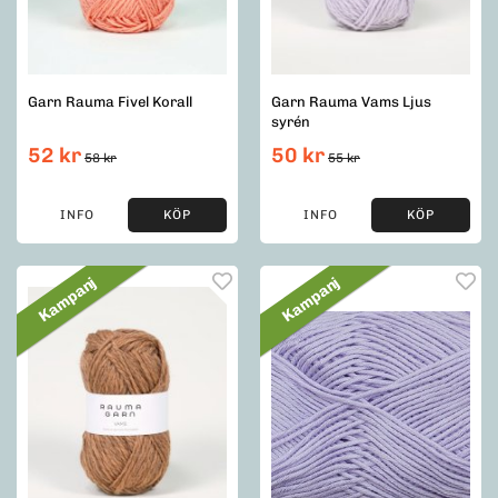
Garn Rauma Fivel Korall
Garn Rauma Vams Ljus
syrén
52 kr
50 kr
58 kr
55 kr
INFO
KÖP
INFO
KÖP
Kampanj
Kampanj