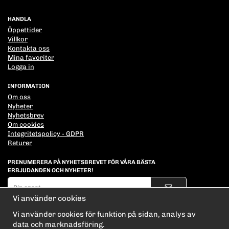
HANDLA
Öppettider
Villkor
Kontakta oss
Mina favoriter
Logga in
INFORMATION
Om oss
Nyheter
Nyhetsbrev
Om cookies
Integritetspolicy - GDPR
Returer
PRENUMERERA PÅ NYHETSBREVET FÖR VÅRA BÄSTA
ERBJUDANDEN OCH NYHETER!
E-
postadress
Vi använder cookies
De uppgifter du matar in kommer endast användas till våra nyhetsbrev.
Vi använder cookies för funktion på sidan, analys av
data och marknadsföring.