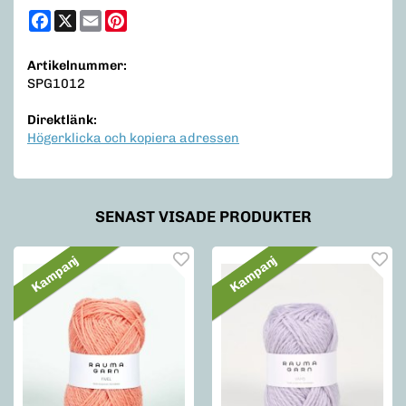
Facebook
X
Email
Pinterest
Artikelnummer:
SPG1012
Direktlänk:
Högerklicka och kopiera adressen
SENAST VISADE PRODUKTER
Kampanj
Kampanj