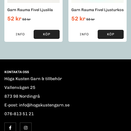
Garn Rauma Fivel Ljuslila
Garn Rauma Fivel Ljusturkos
52 kr
52 kr
58 kr
58 kr
INFO
KÖP
INFO
KÖP
KONTAKTA OSS
Höga Kusten Garn & tillbehör
Vallenvägen 25
873 98 Nordingrå
E-post: info@hogakustengarn.se
076-813 51 21