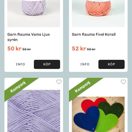
Garn Rauma Vams Ljus
Garn Rauma Fivel Korall
syrén
50 kr
52 kr
55 kr
58 kr
INFO
KÖP
INFO
KÖP
Kampanj
Kampanj