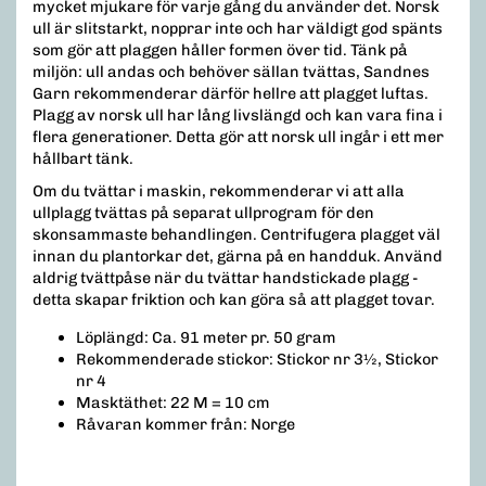
mycket mjukare för varje gång du använder det. Norsk
ull är slitstarkt, nopprar inte och har väldigt god spänts
som gör att plaggen håller formen över tid. Tänk på
miljön: ull andas och behöver sällan tvättas, Sandnes
Garn rekommenderar därför hellre att plagget luftas.
Plagg av norsk ull har lång livslängd och kan vara fina i
flera generationer. Detta gör att norsk ull ingår i ett mer
hållbart tänk.
Om du tvättar i maskin, rekommenderar vi att alla
ullplagg tvättas på separat ullprogram för den
skonsammaste behandlingen. Centrifugera plagget väl
innan du plantorkar det, gärna på en handduk. Använd
aldrig tvättpåse när du tvättar handstickade plagg -
detta skapar friktion och kan göra så att plagget tovar.
Löplängd: Ca. 91 meter pr. 50 gram
Rekommenderade stickor: Stickor nr 3½, Stickor
nr 4
Masktäthet: 22 M = 10 cm
Råvaran kommer från: Norge