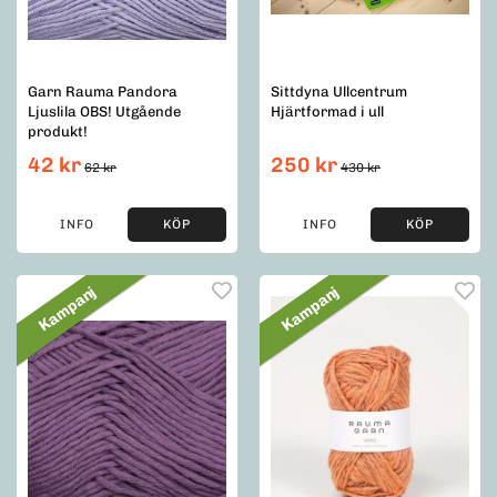
Garn Rauma Pandora
Sittdyna Ullcentrum
Ljuslila OBS! Utgående
Hjärtformad i ull
produkt!
42 kr
250 kr
62 kr
430 kr
INFO
KÖP
INFO
KÖP
Kampanj
Kampanj