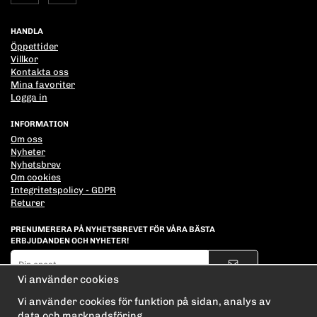
HANDLA
Öppettider
Villkor
Kontakta oss
Mina favoriter
Logga in
INFORMATION
Om oss
Nyheter
Nyhetsbrev
Om cookies
Integritetspolicy - GDPR
Returer
PRENUMERERA PÅ NYHETSBREVET FÖR VÅRA BÄSTA
ERBJUDANDEN OCH NYHETER!
E-
postadress
Vi använder cookies
De uppgifter du matar in kommer endast användas till våra nyhetsbrev.
Vi använder cookies för funktion på sidan, analys av
data och marknadsföring.