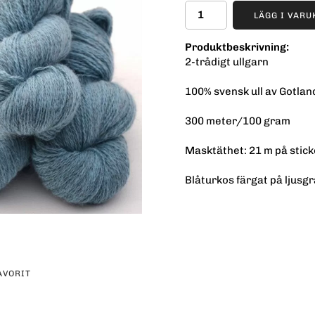
LÄGG I VAR
Produktbeskrivning:
2-trådigt ullgarn
100% svensk ull av Gotlan
300 meter/100 gram
Masktäthet: 21 m på stick
Blåturkos färgat på ljusgr
AVORIT
erest