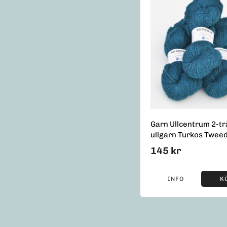
Garn Ullcentrum 2-tr
ullgarn Turkos Twee
145 kr
INFO
K