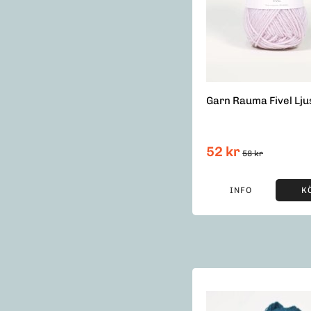
Garn Rauma Fivel Ljus
52 kr
58 kr
INFO
K