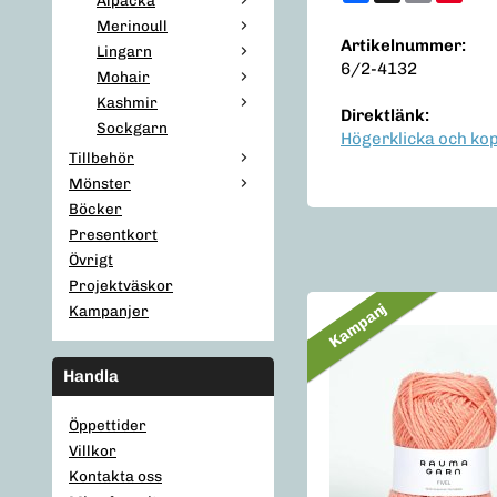
Merinoull
Artikelnummer:
Lingarn
6/2-4132
Mohair
Kashmir
Direktlänk:
Sockgarn
Högerklicka och ko
Tillbehör
Mönster
Böcker
Presentkort
Övrigt
Projektväskor
Kampanj
Kampanjer
Handla
Öppettider
Villkor
Kontakta oss