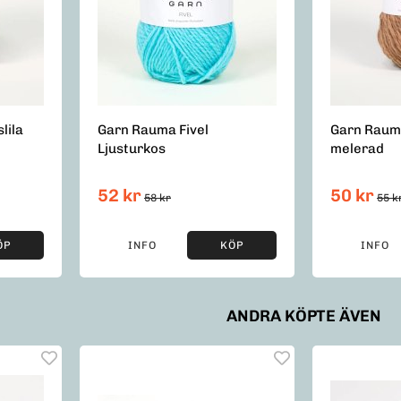
lila
Garn Rauma Fivel
Garn Raum
Ljusturkos
melerad
52 kr
50 kr
58 kr
55 k
ÖP
INFO
KÖP
INFO
ANDRA KÖPTE ÄVEN