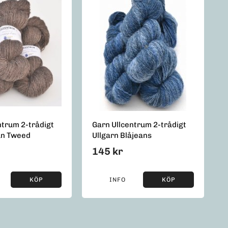
ntrum 2-trådigt
Garn Ullcentrum 2-trådigt
un Tweed
Ullgarn Blåjeans
145 kr
KÖP
INFO
KÖP