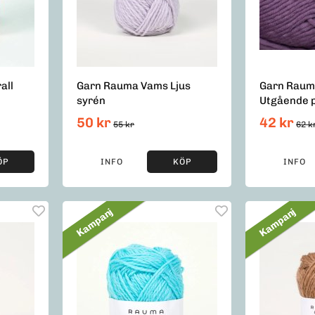
all
Garn Rauma Vams Ljus
Garn Rauma
syrén
Utgående p
50 kr
42 kr
55 kr
62 k
ÖP
INFO
KÖP
INFO
Kampanj
Kampanj