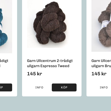
ådigt
Garn Ullcentrum 2-trådigt
Garn Ullce
d
ullgarn Espresso Tweed
ullgarn Br
145 kr
145 kr
ÖP
INFO
KÖP
INFO