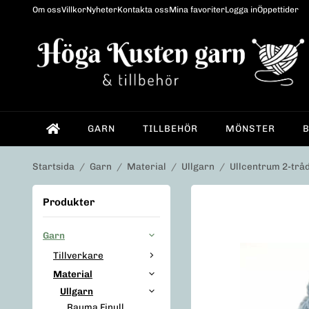
Om oss
Villkor
Nyheter
Kontakta oss
Mina favoriter
Logga in
Öppettider
GARN
TILLBEHÖR
MÖNSTER
Startsida
/
Garn
/
Material
/
Ullgarn
/
Ullcentrum 2-tråd
Produkter
Garn
Tillverkare
Material
Ullgarn
Rauma Finull