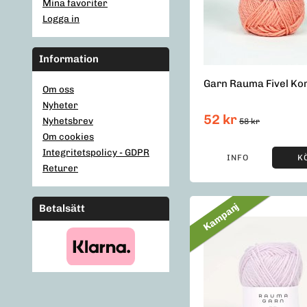
Mina favoriter
Logga in
Information
Garn Rauma Fivel Kor
Om oss
Nyheter
52 kr
Nyhetsbrev
58 kr
Om cookies
Integritetspolicy - GDPR
INFO
K
Returer
Kampanj
Betalsätt