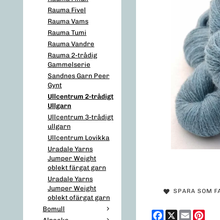
Rauma Fivel
Rauma Vams
Rauma Tumi
Rauma Vandre
Rauma 2-trådig
Gammelserie
Sandnes Garn Peer
Gynt
Ullcentrum 2-trådigt
Ullgarn
Ullcentrum 3-trådigt
ullgarn
Ullcentrum Lovikka
Uradale Yarns
Jumper Weight
oblekt färgat garn
Uradale Yarns
Jumper Weight
SPARA SOM F
oblekt ofärgat garn
Bomull
Facebook
X
Email
Pint
Alpacka