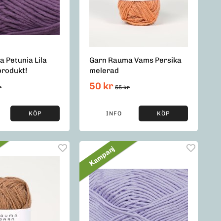
 Petunia Lila
Garn Rauma Vams Persika
rodukt!
melerad
50 kr
r
55 kr
KÖP
INFO
KÖP
Kampanj