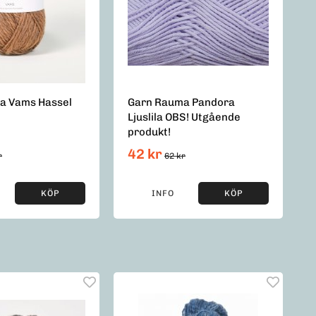
a Vams Hassel
Garn Rauma Pandora
Ljuslila OBS! Utgående
produkt!
42 kr
r
62 kr
KÖP
INFO
KÖP