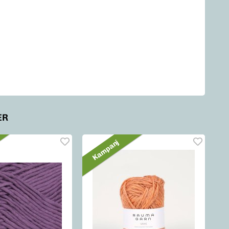
ER
Kampanj