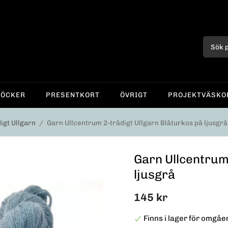
BÖCKER
PRESENTKORT
ÖVRIGT
PROJEKTVÄSKO
igt Ullgarn
/
Garn Ullcentrum 2-trådigt Ullgarn Blåturkos på ljusgrå
Garn Ullcentrum
ljusgrå
145 kr
Finns i lager för omgå