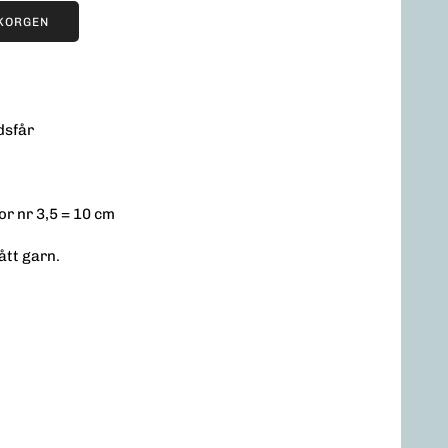
UKORGEN
dsfår
or nr 3,5 = 10 cm
ått garn.