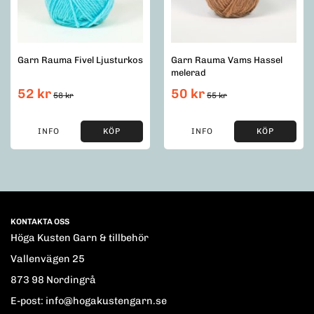
Garn Rauma Fivel Ljusturkos
Garn Rauma Vams Hassel
melerad
52 kr
50 kr
58 kr
55 kr
INFO
KÖP
INFO
KÖP
KONTAKTA OSS
Höga Kusten Garn & tillbehör
Vallenvägen 25
873 98 Nordingrå
E-post: info@hogakustengarn.se