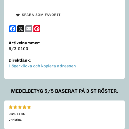
SPARA SOM FAVORIT
Facebook
X
Email
Pinterest
Artikelnummer:
6/3-0100
Direktlänk:
Högerklicka och kopiera adressen
MEDELBETYG
5
/5 BASERAT PÅ
3
ST RÖSTER.
2025-11-05
Christina