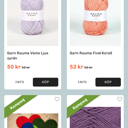
Garn Rauma Vams Ljus
Garn Rauma Fivel Korall
syrén
50 kr
52 kr
55 kr
58 kr
INFO
KÖP
INFO
KÖP
Kampanj
Kampanj