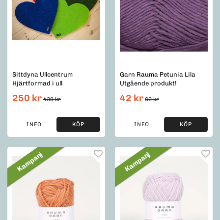
Sittdyna Ullcentrum
Garn Rauma Petunia Lila
Hjärtformad i ull
Utgående produkt!
250 kr
42 kr
430 kr
62 kr
INFO
KÖP
INFO
KÖP
Kampanj
Kampanj