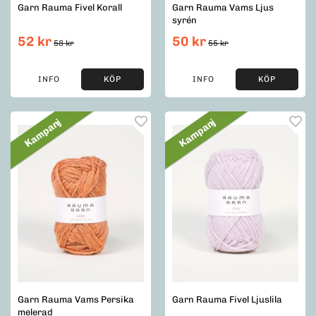
Garn Rauma Fivel Korall
Garn Rauma Vams Ljus
syrén
52 kr
50 kr
58 kr
55 kr
INFO
KÖP
INFO
KÖP
Kampanj
Kampanj
Garn Rauma Vams Persika
Garn Rauma Fivel Ljuslila
melerad