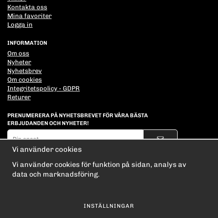
Kontakta oss
Mina favoriter
Logga in
INFORMATION
Om oss
Nyheter
Nyhetsbrev
Om cookies
Integritetspolicy - GDPR
Returer
PRENUMERERA PÅ NYHETSBREVET FÖR VÅRA BÄSTA
ERBJUDANDEN OCH NYHETER!
E-
postadress
Vi använder cookies
De uppgifter du matar in kommer endast användas till våra nyhetsbrev.
Vi använder cookies för funktion på sidan, analys av
data och marknadsföring.
INSTÄLLNINGAR