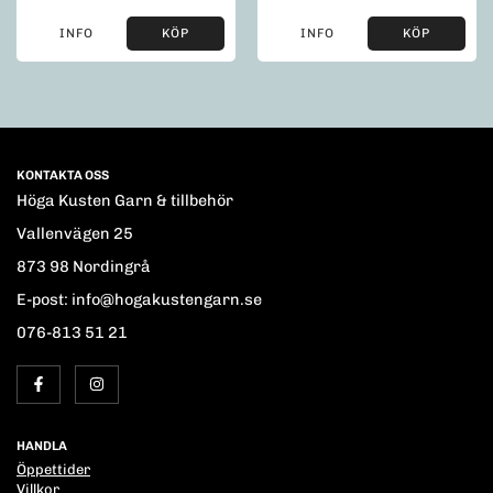
INFO
KÖP
INFO
KÖP
KONTAKTA OSS
Höga Kusten Garn & tillbehör
Vallenvägen 25
873 98 Nordingrå
E-post: info@hogakustengarn.se
076-813 51 21
HANDLA
Öppettider
Villkor