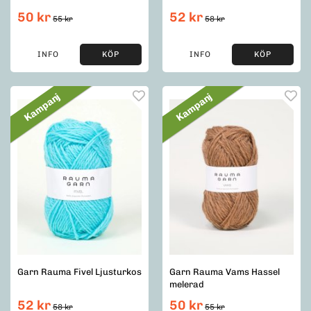
50 kr
52 kr
55 kr
58 kr
INFO
KÖP
INFO
KÖP
Kampanj
Kampanj
Garn Rauma Fivel Ljusturkos
Garn Rauma Vams Hassel
melerad
52 kr
50 kr
58 kr
55 kr