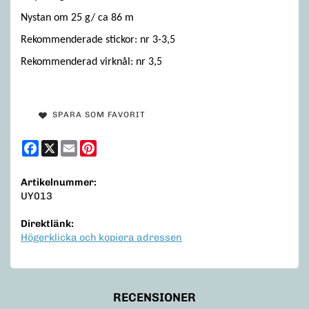
Nystan om 25 g/ ca 86 m
Rekommenderade stickor: nr 3-3,5
Rekommenderad virknål: nr 3,5
SPARA SOM FAVORIT
Facebook
X
Email
Pinterest
Artikelnummer:
UY013
Direktlänk:
Högerklicka och kopiera adressen
RECENSIONER