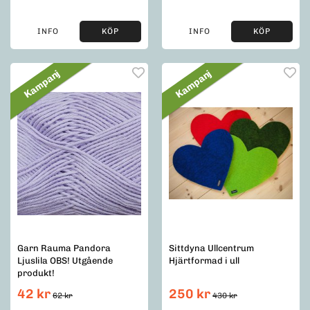
INFO
KÖP
INFO
KÖP
Kampanj
Kampanj
Garn Rauma Pandora
Sittdyna Ullcentrum
Ljuslila OBS! Utgående
Hjärtformad i ull
produkt!
42 kr
250 kr
62 kr
430 kr