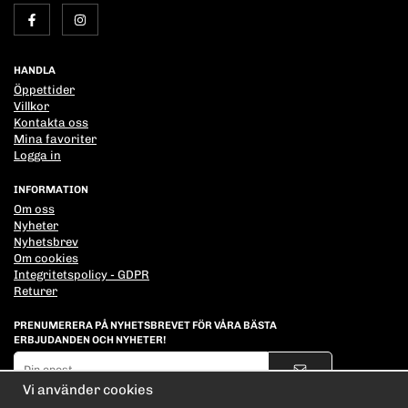
HANDLA
Öppettider
Villkor
Kontakta oss
Mina favoriter
Logga in
INFORMATION
Om oss
Nyheter
Nyhetsbrev
Om cookies
Integritetspolicy - GDPR
Returer
PRENUMERERA PÅ NYHETSBREVET FÖR VÅRA BÄSTA
ERBJUDANDEN OCH NYHETER!
E-
postadress
Vi använder cookies
De uppgifter du matar in kommer endast användas till våra nyhetsbrev.