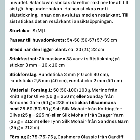
huvudet. Balaclavan stickas därefter rakt ner för att till
sist gå ihop under hakan. Halsen stickas runt i
slätstickning, innan den avslutas med en resårkant. Till
sist stickas det en resårkant i ansiktsöppningen.
Storlekar:
S (M) L
Passar till huvudomkrets:
54-56 (56-57) 57-59 cm
Bredd när den ligger plant:
ca. 20 (21) 22 cm
Stickfasthet:
24 maskor x 38 varv i slätstickning på
stickor 3 mm = 10 x 10 cm
Stickförslag:
Rundsticka 3 mm (40 och 80 cm),
rundsticka 2,5 mm (40 cm), rundsticka 2 mm (40 cm)
Material:
Förslag 1:
50 (50-100) 100 g Merino från
Knitting for Olive (50 g = 250 m)
eller
Sunday från
Sandnes Garn (50 g = 235 m)
stickas tillsammans
med
25-50 (50) 50 g Soft Silk Mohair från Knitting for
Olive (25 g = 225 m)
eller
Silk Mohair från Isager Yarn
(25 g = 212 m)
eller
Tynn Silk Mohair från Sandnes Garn
(25 g = 212 m)
Förslag 2:
75 (75) 75 g Cashmere Classic från Cardiff