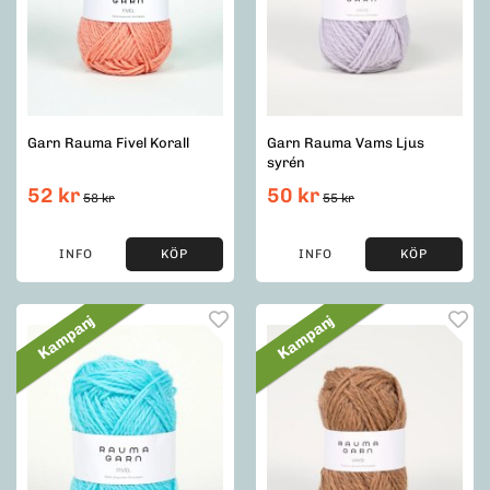
Garn Rauma Fivel Korall
Garn Rauma Vams Ljus
syrén
52 kr
50 kr
58 kr
55 kr
INFO
KÖP
INFO
KÖP
Kampanj
Kampanj