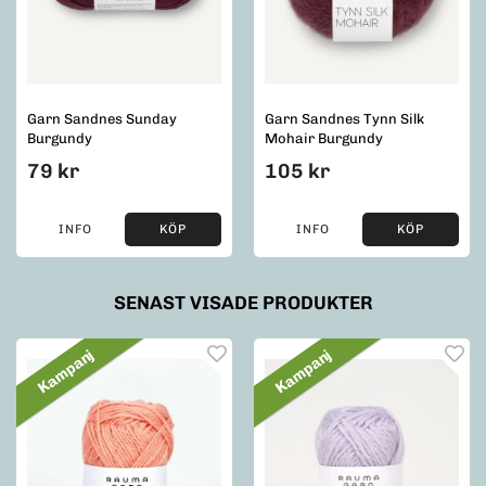
Garn Sandnes Sunday
Garn Sandnes Tynn Silk
Burgundy
Mohair Burgundy
79 kr
105 kr
INFO
KÖP
INFO
KÖP
SENAST VISADE PRODUKTER
Kampanj
Kampanj