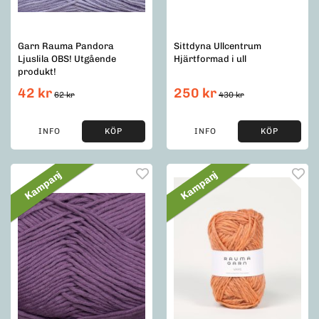
Garn Rauma Pandora
Sittdyna Ullcentrum
Ljuslila OBS! Utgående
Hjärtformad i ull
produkt!
42 kr
250 kr
62 kr
430 kr
INFO
KÖP
INFO
KÖP
Kampanj
Kampanj