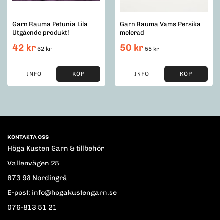
Garn Rauma Petunia Lila
Garn Rauma Vams Persika
Utgående produkt!
melerad
42 kr
50 kr
62 kr
55 kr
INFO
KÖP
INFO
KÖP
KONTAKTA OSS
Höga Kusten Garn & tillbehör
Vallenvägen 25
873 98 Nordingrå
E-post: info@hogakustengarn.se
076-813 51 21