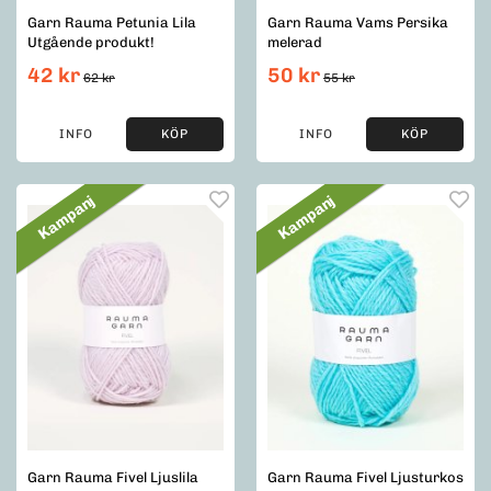
Garn Rauma Petunia Lila
Garn Rauma Vams Persika
Utgående produkt!
melerad
42 kr
50 kr
62 kr
55 kr
INFO
KÖP
INFO
KÖP
Kampanj
Kampanj
Garn Rauma Fivel Ljuslila
Garn Rauma Fivel Ljusturkos