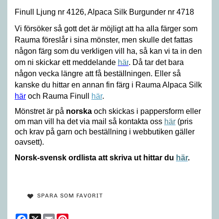
Finull Ljung nr 4126, Alpaca Silk Burgunder nr 4718
Vi försöker så gott det är möjligt att ha alla färger som
Rauma föreslår i sina mönster, men skulle det fattas
någon färg som du verkligen vill ha, så kan vi ta in den
om ni skickar ett meddelande
här
. Då tar det bara
någon vecka längre att få beställningen. Eller så
kanske du hittar en annan fin färg i Rauma Alpaca Silk
här
och Rauma Finull
här
.
Mönstret är på
norska
och skickas i pappersform eller
om man vill ha det via mail så kontakta oss
här
(pris
och krav på garn och beställning i webbutiken gäller
oavsett).
Norsk-svensk ordlista att skriva ut hittar du
här
.
SPARA SOM FAVORIT
Facebook
X
Email
Pinterest