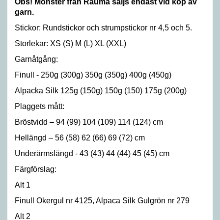
Obs! Mönster från Rauma säljs endast vid köp av
garn.
Stickor: Rundstickor och strumpstickor nr 4,5 och 5.
Storlekar: XS (S) M (L) XL (XXL)
Garnåtgång:
Finull - 250g (300g) 350g (350g) 400g (450g)
Alpacka Silk 125g (150g) 150g (150) 175g (200g)
Plaggets mått:
Bröstvidd – 94 (99) 104 (109) 114 (124) cm
Hellängd – 56 (58) 62 (66) 69 (72) cm
Underärmslängd - 43 (43) 44 (44) 45 (45) cm
Färgförslag:
Alt 1
Finull Okergul nr 4125, Alpaca Silk Gulgrön nr 279
Alt 2