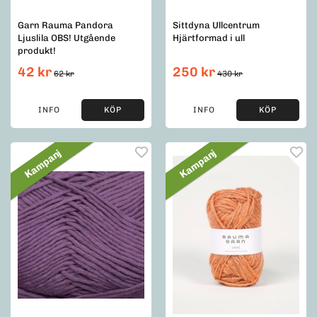
Garn Rauma Pandora
Sittdyna Ullcentrum
Ljuslila OBS! Utgående
Hjärtformad i ull
produkt!
42 kr
250 kr
62 kr
430 kr
INFO
KÖP
INFO
KÖP
Kampanj
Kampanj