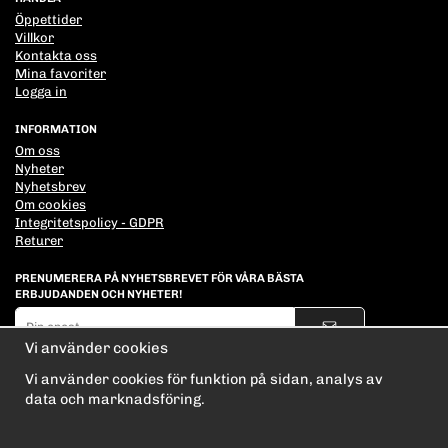
Öppettider
Villkor
Kontakta oss
Mina favoriter
Logga in
INFORMATION
Om oss
Nyheter
Nyhetsbrev
Om cookies
Integritetspolicy - GDPR
Returer
PRENUMERERA PÅ NYHETSBREVET FÖR VÅRA BÄSTA
ERBJUDANDEN OCH NYHETER!
E-
postadress
Vi använder cookies
De uppgifter du matar in kommer endast användas till våra nyhetsbrev.
Vi använder cookies för funktion på sidan, analys av
data och marknadsföring.