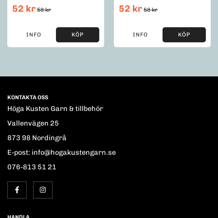
52 kr
52 kr
58 kr
58 kr
INFO
KÖP
INFO
KÖP
KONTAKTA OSS
Höga Kusten Garn & tillbehör
Vallenvägen 25
873 98 Nordingrå
E-post: info@hogakustengarn.se
076-813 51 21
HANDLA