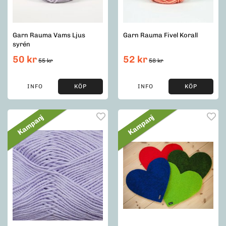
Garn Rauma Vams Ljus
Garn Rauma Fivel Korall
syrén
50 kr
52 kr
55 kr
58 kr
INFO
KÖP
INFO
KÖP
Kampanj
Kampanj