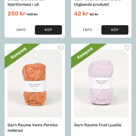
Hjärtformad i ull
Utgående produkt!
250 kr
42 kr
430 kr
62 kr
INFO
KÖP
INFO
KÖP
Kampanj
Kampanj
Garn Rauma Vams Persika
Garn Rauma Fivel Ljuslila
melerad