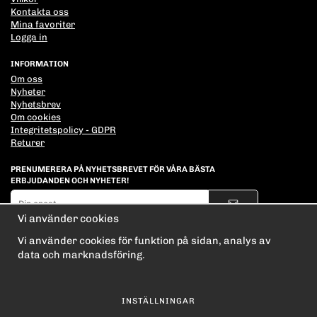
Kontakta oss
Mina favoriter
Logga in
INFORMATION
Om oss
Nyheter
Nyhetsbrev
Om cookies
Integritetspolicy - GDPR
Returer
PRENUMERERA PÅ NYHETSBREVET FÖR VÅRA BÄSTA
ERBJUDANDEN OCH NYHETER!
E-
postadress
Vi använder cookies
De uppgifter du matar in kommer endast användas till våra nyhetsbrev.
Vi använder cookies för funktion på sidan, analys av
data och marknadsföring.
INSTÄLLNINGAR