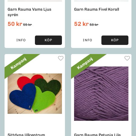
Garn Rauma Vams Ljus
Garn Rauma Fivel Korall
syrén
50 kr
52 kr
55 kr
58 kr
INFO
KÖP
INFO
KÖP
Kampanj
Kampanj
Sittdyna Ullcentrum
Garn Rauma Petunia Lila