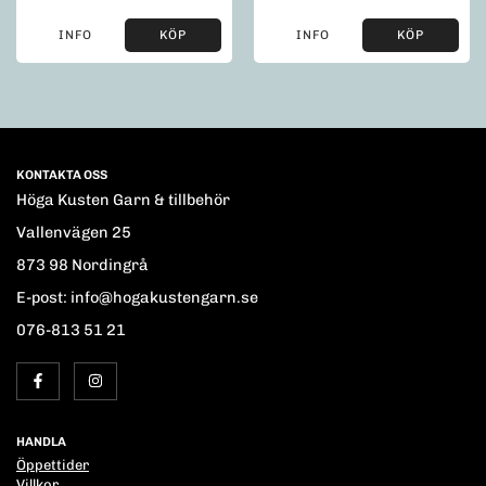
INFO
KÖP
INFO
KÖP
KONTAKTA OSS
Höga Kusten Garn & tillbehör
Vallenvägen 25
873 98 Nordingrå
E-post: info@hogakustengarn.se
076-813 51 21
HANDLA
Öppettider
Villkor