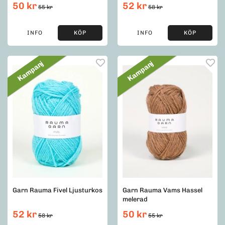
50 kr
52 kr
55 kr
58 kr
INFO
KÖP
INFO
KÖP
Kampanj
Kampanj
Garn Rauma Fivel Ljusturkos
Garn Rauma Vams Hassel
melerad
52 kr
50 kr
58 kr
55 kr