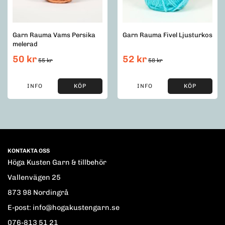
Garn Rauma Vams Persika
Garn Rauma Fivel Ljusturkos
melerad
50 kr
52 kr
55 kr
58 kr
INFO
KÖP
INFO
KÖP
KONTAKTA OSS
Höga Kusten Garn & tillbehör
Vallenvägen 25
873 98 Nordingrå
E-post: info@hogakustengarn.se
076-813 51 21