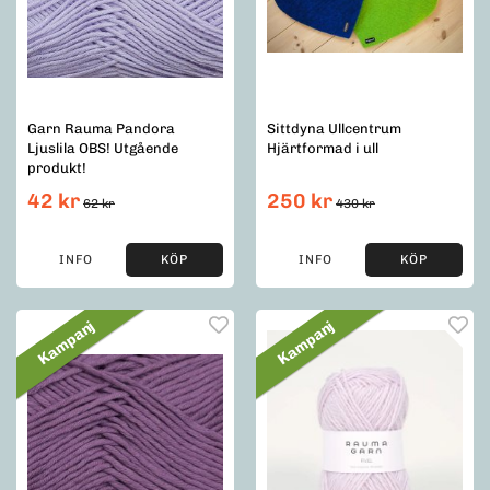
Garn Rauma Pandora
Sittdyna Ullcentrum
Ljuslila OBS! Utgående
Hjärtformad i ull
produkt!
42 kr
250 kr
62 kr
430 kr
INFO
KÖP
INFO
KÖP
Kampanj
Kampanj