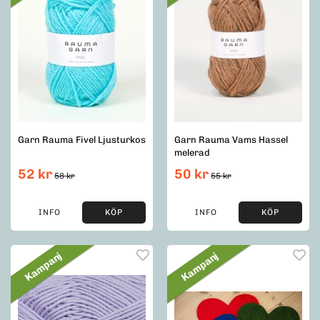
Garn Rauma Fivel Ljusturkos
Garn Rauma Vams Hassel
melerad
52 kr
50 kr
58 kr
55 kr
INFO
KÖP
INFO
KÖP
Kampanj
Kampanj