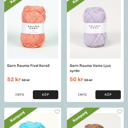
Garn Rauma Fivel Korall
Garn Rauma Vams Ljus
syrén
52 kr
50 kr
58 kr
55 kr
INFO
KÖP
INFO
KÖP
Kampanj
Kampanj