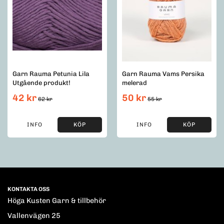
Garn Rauma Petunia Lila
Garn Rauma Vams Persika
Utgående produkt!
melerad
42 kr
50 kr
62 kr
55 kr
INFO
KÖP
INFO
KÖP
KONTAKTA OSS
Höga Kusten Garn & tillbehör
Vallenvägen 25