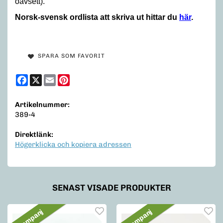
oavsett).
Norsk-svensk ordlista att skriva ut hittar du
här
.
SPARA SOM FAVORIT
Facebook
X
Email
Pinterest
Artikelnummer:
389-4
Direktlänk:
Högerklicka och kopiera adressen
SENAST VISADE PRODUKTER
Kampanj
Kampanj