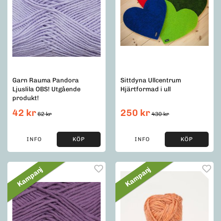
Garn Rauma Pandora
Sittdyna Ullcentrum
Ljuslila OBS! Utgående
Hjärtformad i ull
produkt!
42 kr
250 kr
62 kr
430 kr
INFO
KÖP
INFO
KÖP
Kampanj
Kampanj