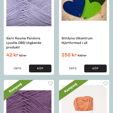
Garn Rauma Pandora
Sittdyna Ullcentrum
Ljuslila OBS! Utgående
Hjärtformad i ull
produkt!
42 kr
250 kr
62 kr
430 kr
INFO
KÖP
INFO
KÖP
Kampanj
Kampanj