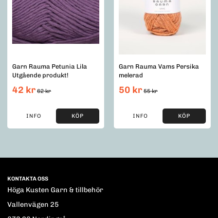
Garn Rauma Petunia Lila
Garn Rauma Vams Persika
Utgående produkt!
melerad
42 kr
50 kr
62 kr
55 kr
INFO
KÖP
INFO
KÖP
KONTAKTA OSS
Höga Kusten Garn & tillbehör
Vallenvägen 25