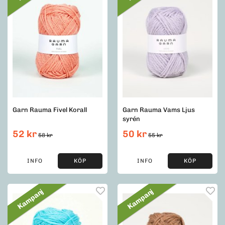
Garn Rauma Fivel Korall
Garn Rauma Vams Ljus
syrén
52 kr
50 kr
58 kr
55 kr
INFO
KÖP
INFO
KÖP
Kampanj
Kampanj