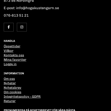
873 98 Nordingrå
E-post: info@hogakustengarn.se
076-813 51 21
HANDLA
Öppettider
Villkor
Kontakta oss
Mina favoriter
Logga in
INFORMATION
Om oss
Nyheter
Nyhetsbrev
Om cookies
Integritetspolicy - GDPR
Returer
PRENUMERERA PÅ NYHETSBREVET FÖR VÅRA BÄSTA