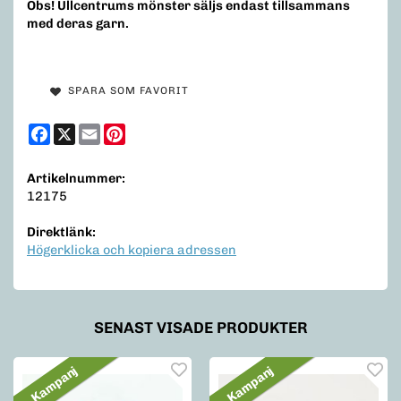
Obs! Ullcentrums mönster säljs endast tillsammans
med deras garn.
SPARA SOM FAVORIT
Facebook
X
Email
Pinterest
Artikelnummer:
12175
Direktlänk:
Högerklicka och kopiera adressen
SENAST VISADE PRODUKTER
Kampanj
Kampanj