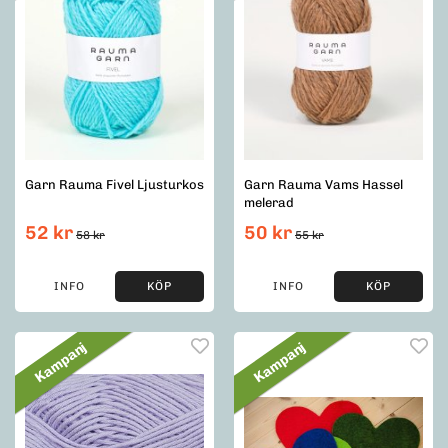
Garn Rauma Fivel Ljusturkos
Garn Rauma Vams Hassel
melerad
52 kr
50 kr
58 kr
55 kr
INFO
KÖP
INFO
KÖP
Kampanj
Kampanj